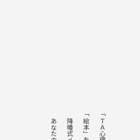
降幡式メソッドで
「ＴＡ心理学」と