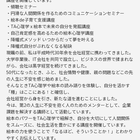
講座を開催しています。
・傾聴セミナー
・円滑な人間関係を作るためのコミュニケーションセミナー
・絵本de子育て支援講座
・TA心理学 x 絵本で未来の自分を発掘講座
・自己肯定感を高めるための絵本心理学講座
・降幡式メソッド いつからだって夢を叶える
・降幡式自分がぶれなくなる秘訣
現職の前、私は平成時代30年余を会社経営に携わってきました。
大学卒業後、IT会社を共同で設立し、ビジネスの世界で揉まれな
がら、会社は黒字経営を続けてきました。
50代になったとき、ふと、社会情勢や健康、親の問題などこの先
の人生に不安を感じ始めました。
そんなときTA心理学や絵本の読み語りを体験し、自分を活かす
「種」はここにある！と確信し、
会社経営から身を引き、新たな道を進むことにしました。
今は、第2の人生に不安を抱く人のためのメンターとして、企業
課題を解決する講師として活動しています。
絵本のパワーをTA心理学で紐解き、自分を大切にして人間関係
をスムーズに、社会生活を豊かにする講座を開催しています。
絵本の力を使うことで「なるほど、そういうことか！」とわかり
やすくお伝えしています。